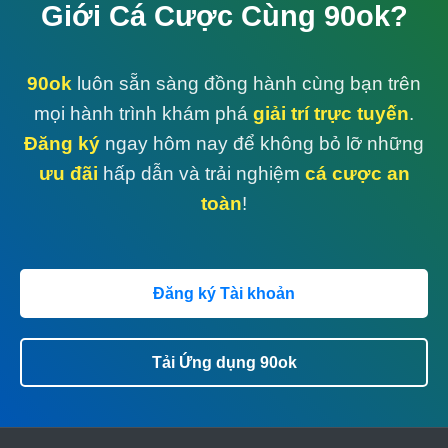
Giới Cá Cược Cùng 90ok?
90ok
luôn sẵn sàng đồng hành cùng bạn trên
mọi hành trình khám phá
giải trí trực tuyến
.
Đăng ký
ngay hôm nay để không bỏ lỡ những
ưu đãi
hấp dẫn và trải nghiệm
cá cược an
toàn
!
Đăng ký Tài khoản
Tải Ứng dụng 90ok