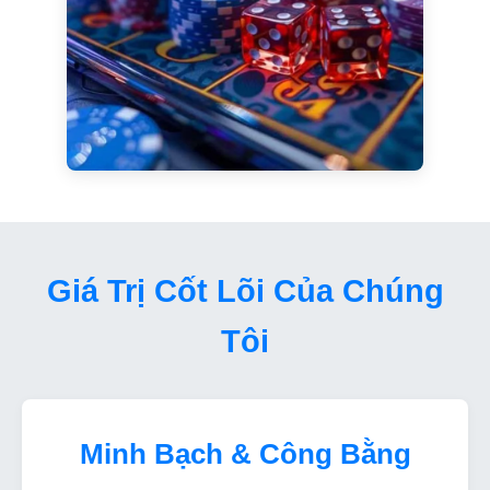
Giá Trị Cốt Lõi Của Chúng
Tôi
Minh Bạch & Công Bằng