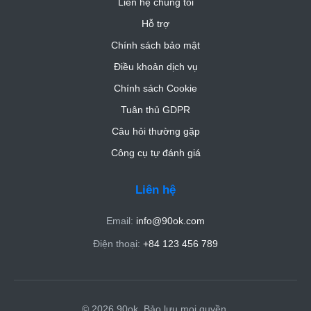
Liên hệ chúng tôi
Hỗ trợ
Chính sách bảo mật
Điều khoản dịch vụ
Chính sách Cookie
Tuân thủ GDPR
Câu hỏi thường gặp
Công cụ tự đánh giá
Liên hệ
Email:
info@90ok.com
Điện thoại:
+84 123 456 789
© 2026 90ok. Bảo lưu mọi quyền.