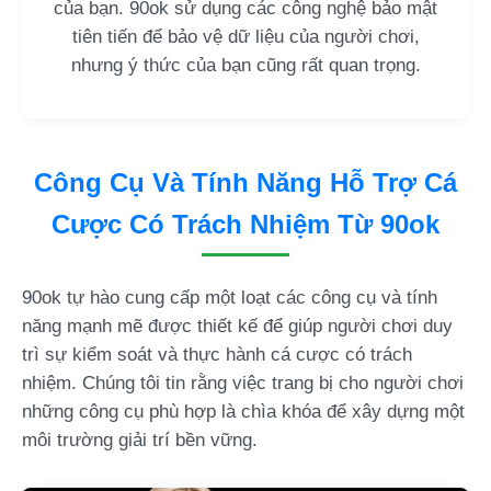
của bạn. 90ok sử dụng các công nghệ bảo mật
tiên tiến để bảo vệ dữ liệu của người chơi,
nhưng ý thức của bạn cũng rất quan trọng.
Công Cụ Và Tính Năng Hỗ Trợ Cá
Cược Có Trách Nhiệm Từ 90ok
90ok tự hào cung cấp một loạt các công cụ và tính
năng mạnh mẽ được thiết kế để giúp người chơi duy
trì sự kiểm soát và thực hành cá cược có trách
nhiệm. Chúng tôi tin rằng việc trang bị cho người chơi
những công cụ phù hợp là chìa khóa để xây dựng một
môi trường giải trí bền vững.