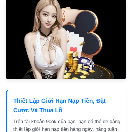
Thiết Lập Giới Hạn Nạp Tiền, Đặt
Cược Và Thua Lỗ
Trên tài khoản 90ok của bạn, bạn có thể dễ dàng
thiết lập giới hạn nạp tiền hàng ngày, hàng tuần