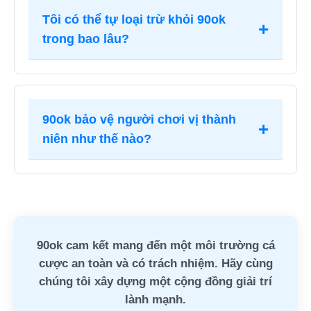
Tôi có thể tự loại trừ khỏi 90ok
trong bao lâu?
90ok bảo vệ người chơi vị thành
niên như thế nào?
90ok cam kết mang đến một môi trường cá
cược an toàn và có trách nhiệm. Hãy cùng
chúng tôi xây dựng một cộng đồng giải trí
lành mạnh.