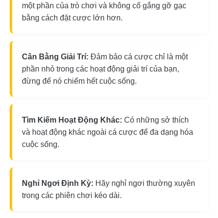
một phần của trò chơi và không cố gắng gỡ gạc
bằng cách đặt cược lớn hơn.
Cân Bằng Giải Trí:
Đảm bảo cá cược chỉ là một
phần nhỏ trong các hoạt động giải trí của bạn,
đừng để nó chiếm hết cuộc sống.
Tìm Kiếm Hoạt Động Khác:
Có những sở thích
và hoạt động khác ngoài cá cược để đa dạng hóa
cuộc sống.
Nghỉ Ngơi Định Kỳ:
Hãy nghỉ ngơi thường xuyên
trong các phiên chơi kéo dài.