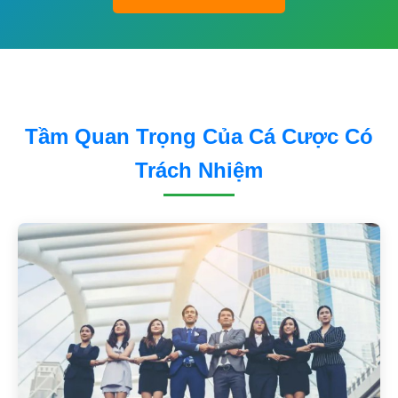
Tầm Quan Trọng Của Cá Cược Có
Trách Nhiệm