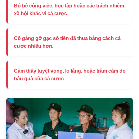
Bỏ bê công việc, học tập hoặc các trách nhiệm
xã hội khác vì cá cược.
Cố gắng gỡ gạc số tiền đã thua bằng cách cá
cược nhiều hơn.
Cảm thấy tuyệt vọng, lo lắng, hoặc trầm cảm do
hậu quả của cá cược.