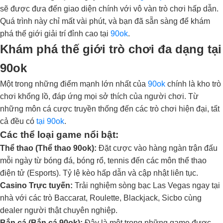
sẽ được đưa đến giao diện chính với vô vàn trò chơi hấp dẫn.
Quá trình này chỉ mất vài phút, và bạn đã sẵn sàng để khám
phá thế giới giải trí đỉnh cao tại
90ok
.
Khám phá thế giới trò chơi đa dạng tại
90ok
Một trong những điểm mạnh lớn nhất của
90ok
chính là kho trò
chơi khổng lồ, đáp ứng mọi sở thích của người chơi. Từ
những môn cá cược truyền thống đến các trò chơi hiện đại, tất
cả đều có
tại 90ok
.
Các thể loại game nổi bật:
Thể thao (Thể thao 90ok):
Đặt cược vào hàng ngàn trận đấu
mỗi ngày từ bóng đá, bóng rổ, tennis đến các môn thể thao
điện tử (Esports). Tỷ lệ kèo hấp dẫn và cập nhật liên tục.
Casino Trực tuyến:
Trải nghiệm sòng bạc Las Vegas ngay tại
nhà với các trò Baccarat, Roulette, Blackjack, Sicbo cùng
dealer người thật chuyên nghiệp.
Bắn cá (Bắn cá 90ok):
Đây là một trong những game được