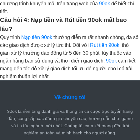
chương trình khuyến mãi trên trang web của
90ok
để biết chi
tiết.
Câu hỏi 4: Nạp tiền và Rút tiền 90ok mất bao
lâu?
Quy trình
Nạp tiền 90ok
thường diễn ra rất nhanh chóng, đa số
các giao dịch được xử lý tức thì. Đối với
Rút tiền 90ok
, thời
gian xử lý thường dao động từ 5 đến 30 phút, tùy thuộc vào
ngân hàng bạn sử dụng và thời điểm giao dịch.
90ok
cam kết
mang đến tốc độ xử lý giao dịch tối ưu để người chơi có trải
nghiệm thuận lợi nhất.
Về chúng tôi
90ok là nền tảng đánh giá và thông tin cá cược trực tuyến hàng
đầu, cung cấp các đánh giá chuyên sâu, hướng dẫn chơi game
và tin tức ngành mới nhất. Chúng tôi cam kết mang đến trải
nghiệm an toàn và minh bạch cho người dùng.