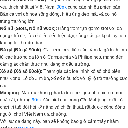
yêu thích nhất tại Việt Nam.
90ok
cung cấp nhiều phiên bản
Bắn cá với đồ họa sống động, hiệu ứng đẹp mắt và cơ hội
trúng thưởng lớn.
Nổ hũ (Slots, Nổ hũ 90ok):
Hàng trăm tựa game slot với đa
dạng chủ đề, từ cổ điển đến hiện đại, cùng các jackpot lũy tiến
khổng lồ chờ đợi bạn.
Đá gà (Đá gà 90ok):
Cá cược trực tiếp các trận đá gà kịch tính
từ các trường gà lớn ở Campuchia và Philippines, mang đến
cảm giác chân thực như đang ở đấu trường.
Xổ số (Xổ số 90ok):
Tham gia các loại hình xổ số phổ biến
như Keno, Lô đề 3 miền, xổ số siêu tốc với tỷ lệ trả thưởng cực
cao.
Mahjong:
Mặc dù không phải là trò chơi quá phổ biến ở mọi
nhà cái, nhưng
90ok
đặc biệt chú trọng đến Mahjong, một trò
chơi trí tuệ đòi hỏi kỹ năng và chiến thuật, rất được cộng đồng
người chơi Việt Nam ưa chuộng.
Với sự đa dạng này, bạn sẽ không bao giờ cảm thấy nhàm