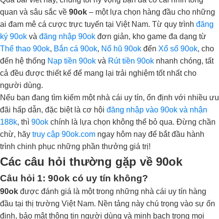
quan và sâu sắc về
90ok
– một lựa chọn hàng đầu cho những
ai đam mê cá cược trực tuyến tại Việt Nam. Từ quy trình
đăng
ký 90ok
và
đăng nhập 90ok
đơn giản, kho game đa dạng từ
Thể thao 90ok
,
Bắn cá 90ok
,
Nổ hũ 90ok
đến
Xổ số 90ok
, cho
đến hệ thống
Nạp tiền 90ok
và
Rút tiền 90ok
nhanh chóng, tất
cả đều được thiết kế để mang lại trải nghiệm tốt nhất cho
người dùng.
Nếu bạn đang tìm kiếm một nhà cái uy tín, ổn định với nhiều ưu
đãi hấp dẫn, đặc biệt là cơ hội
đăng nhập vào 90ok và nhận
188k
, thì
90ok
chính là lựa chọn không thể bỏ qua. Đừng chần
chừ, hãy
truy cập 90ok.com
ngay hôm nay để bắt đầu hành
trình chinh phục những phần thưởng giá trị!
Các câu hỏi thường gặp về 90ok
Câu hỏi 1: 90ok có uy tín không?
90ok
được đánh giá là một trong những nhà cái uy tín hàng
đầu tại thị trường Việt Nam. Nền tảng này chú trọng vào sự ổn
định, bảo mật thông tin người dùng và minh bạch trong mọi