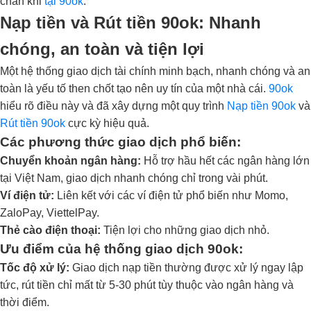
chán khi
tại 90ok
.
Nạp tiền và Rút tiền 90ok: Nhanh
chóng, an toàn và tiện lợi
Một hệ thống giao dịch tài chính minh bạch, nhanh chóng và an
toàn là yếu tố then chốt tạo nên uy tín của một nhà cái.
90ok
hiểu rõ điều này và đã xây dựng một quy trình
Nạp tiền 90ok
và
Rút tiền 90ok
cực kỳ hiệu quả.
Các phương thức giao dịch phổ biến:
Chuyển khoản ngân hàng:
Hỗ trợ hầu hết các ngân hàng lớn
tại Việt Nam, giao dịch nhanh chóng chỉ trong vài phút.
Ví điện tử:
Liên kết với các ví điện tử phổ biến như Momo,
ZaloPay, ViettelPay.
Thẻ cào điện thoại:
Tiện lợi cho những giao dịch nhỏ.
Ưu điểm của hệ thống giao dịch 90ok:
Tốc độ xử lý:
Giao dịch nạp tiền thường được xử lý ngay lập
tức, rút tiền chỉ mất từ 5-30 phút tùy thuộc vào ngân hàng và
thời điểm.