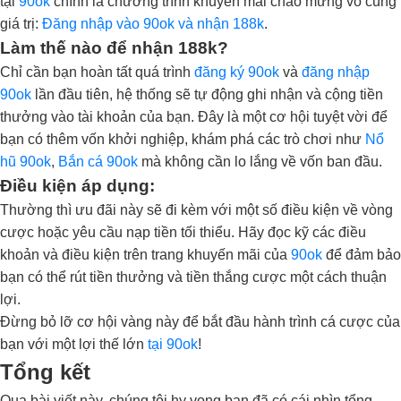
tại
90ok
chính là chương trình khuyến mãi chào mừng vô cùng
giá trị:
Đăng nhập vào 90ok và nhận 188k
.
Làm thế nào để nhận 188k?
Chỉ cần bạn hoàn tất quá trình
đăng ký 90ok
và
đăng nhập
90ok
lần đầu tiên, hệ thống sẽ tự động ghi nhận và cộng tiền
thưởng vào tài khoản của bạn. Đây là một cơ hội tuyệt vời để
bạn có thêm vốn khởi nghiệp, khám phá các trò chơi như
Nổ
hũ 90ok
,
Bắn cá 90ok
mà không cần lo lắng về vốn ban đầu.
Điều kiện áp dụng:
Thường thì ưu đãi này sẽ đi kèm với một số điều kiện về vòng
cược hoặc yêu cầu nạp tiền tối thiểu. Hãy đọc kỹ các điều
khoản và điều kiện trên trang khuyến mãi của
90ok
để đảm bảo
bạn có thể rút tiền thưởng và tiền thắng cược một cách thuận
lợi.
Đừng bỏ lỡ cơ hội vàng này để bắt đầu hành trình cá cược của
bạn với một lợi thế lớn
tại 90ok
!
Tổng kết
Qua bài viết này, chúng tôi hy vọng bạn đã có cái nhìn tổng