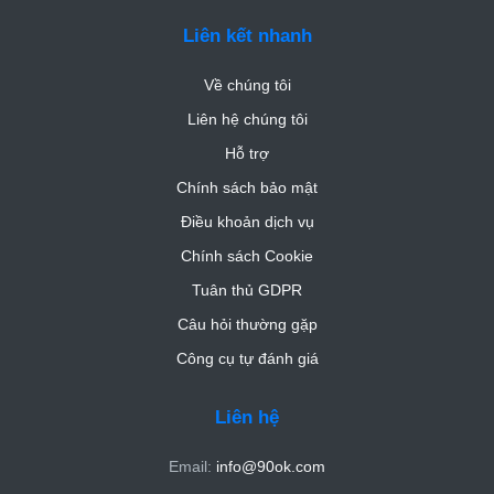
Liên kết nhanh
Về chúng tôi
Liên hệ chúng tôi
Hỗ trợ
Chính sách bảo mật
Điều khoản dịch vụ
Chính sách Cookie
Tuân thủ GDPR
Câu hỏi thường gặp
Công cụ tự đánh giá
Liên hệ
Email:
info@90ok.com