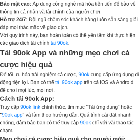
Bảo mật cao:
Áp dụng công nghệ mã hóa tiên tiến để bảo vệ
thông tin cá nhân và tài chính của người chơi.
Hỗ trợ 24/7:
Đội ngũ chăm sóc khách hàng luôn sẵn sàng giải
đáp mọi thắc mắc về giao dịch.
Với quy trình này, bạn hoàn toàn có thể yên tâm khi thực hiện
các giao dịch tài chính
tại 90ok
.
Tải 90ok App và những mẹo chơi cá
cược hiệu quả
Để tối ưu hóa trải nghiệm cá cược,
90ok
cung cấp ứng dụng di
động tiện lợi. Bạn có thể
tải 90ok app
trên cả iOS và Android
để chơi mọi lúc, mọi nơi.
Cách tải 90ok App:
Truy cập
90ok link
chính thức, tìm mục "Tải ứng dụng" hoặc
"
90ok app
" và làm theo hướng dẫn. Quá trình cài đặt nhanh
chóng, đảm bảo bạn có thể truy cập
90ok
chỉ với vài thao tác
chạm.
Mẹo chơi cá cược hiệu quả cho người mới: