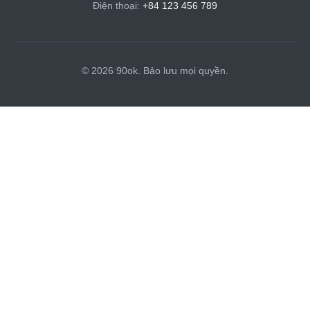
Điện thoại:
+84 123 456 789
© 2026 90ok. Bảo lưu mọi quyền.