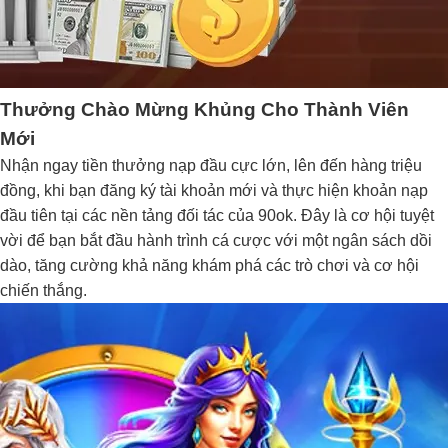
Thưởng Chào Mừng Khủng Cho Thành Viên
Mới
Nhận ngay tiền thưởng nạp đầu cực lớn, lên đến hàng triệu
đồng, khi bạn đăng ký tài khoản mới và thực hiện khoản nạp
đầu tiên tại các nền tảng đối tác của 90ok. Đây là cơ hội tuyệt
vời để bạn bắt đầu hành trình cá cược với một ngân sách dồi
dào, tăng cường khả năng khám phá các trò chơi và cơ hội
chiến thắng.