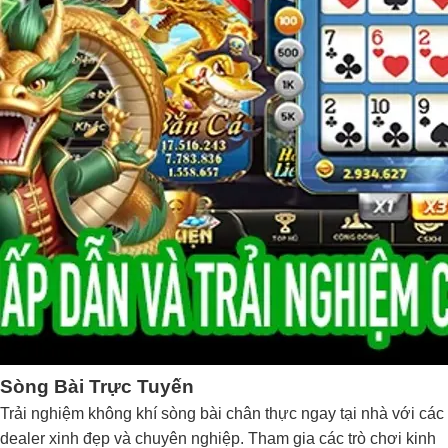
Sòng Bài Trực Tuyến
Trải nghiệm không khí sòng bài chân thực ngay tại nhà với các
dealer xinh đẹp và chuyên nghiệp. Tham gia các trò chơi kinh