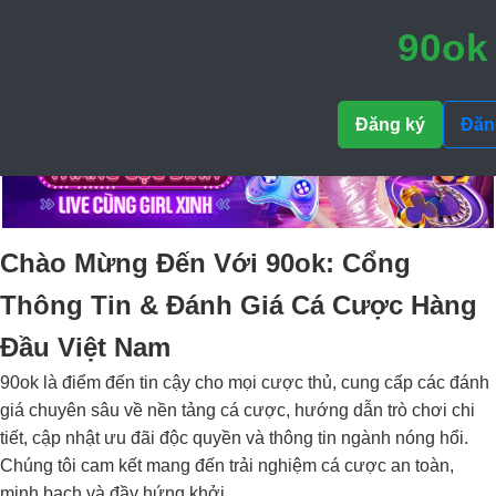
90ok
Đăng ký
Đăn
Chào Mừng Đến Với 90ok: Cổng
Thông Tin & Đánh Giá Cá Cược Hàng
Đầu Việt Nam
90ok là điểm đến tin cậy cho mọi cược thủ, cung cấp các đánh
giá chuyên sâu về nền tảng cá cược, hướng dẫn trò chơi chi
tiết, cập nhật ưu đãi độc quyền và thông tin ngành nóng hổi.
Chúng tôi cam kết mang đến trải nghiệm cá cược an toàn,
minh bạch và đầy hứng khởi.