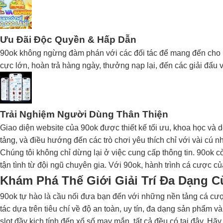
Ưu Đãi Độc Quyền & Hấp Dẫn
90ok không ngừng đàm phán với các đối tác để mang đến cho 
cực lớn, hoàn trả hàng ngày, thưởng nạp lại, đến các giải đấu v
Trải Nghiệm Người Dùng Thân Thiện
Giao diện website của 90ok được thiết kế tối ưu, khoa học và dễ
tảng, và điều hướng đến các trò chơi yêu thích chỉ với vài cú 
Chúng tôi không chỉ dừng lại ở việc cung cấp thông tin. 90ok c
tận tình từ đội ngũ chuyên gia. Với 90ok, hành trình cá cược củ
Khám Phá Thế Giới Giải Trí Đa Dạng 
90ok tự hào là cầu nối đưa bạn đến với những nền tảng cá cược
tác dựa trên tiêu chí về độ an toàn, uy tín, đa dạng sản phẩm 
slot đầy kịch tính đến xổ số may mắn, tất cả đều có tại đây. Hãy