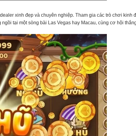
dealer xinh đẹp và chuyên nghiệp. Tham gia các trò chơi kinh đ
 ngồi tại một sòng bài Las Vegas hay Macau, cùng cơ hội thắng 