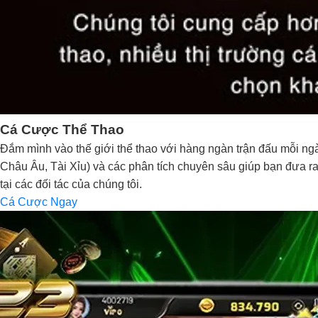
Cá Cược Thể Thao
Đắm mình vào thế giới thể thao với hàng ngàn trận đấu mỗi ngà
Châu Âu, Tài Xỉu) và các phân tích chuyên sâu giúp bạn đưa ra 
tại các đối tác của chúng tôi.
Cá Cược Ngay