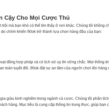
in Cậy Cho Mọi Cược Thủ
ợt trội mà bạn khó có thể tìm thấy ở nơi khác. Chúng tôi không 
ý do chính khiến 90ok trở thành lựa chọn hàng đầu của bạn:
oạt động hợp pháp và có lịch sử uy tín vững chắc. Mọi thông ti
n toàn tuyệt đối. 90ok đặt sự an tâm của người chơi lên hàng 
ia giàu kinh nghiệm trong ngành cá cược. Chúng tôi phân tích m
hách hàng. Mục tiêu là cung cấp thông tin trung thực, giúp bạn c