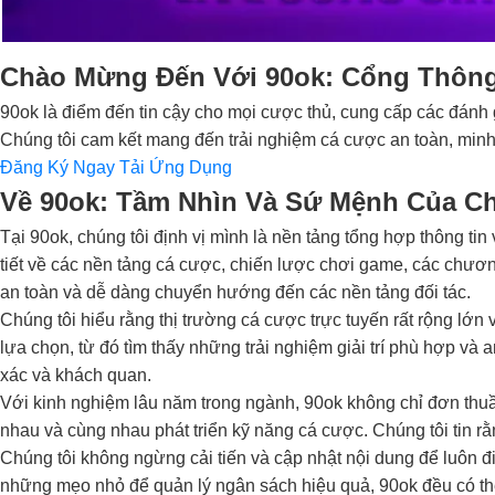
Chào Mừng Đến Với 90ok: Cổng Thông
90ok là điểm đến tin cậy cho mọi cược thủ, cung cấp các đánh 
Chúng tôi cam kết mang đến trải nghiệm cá cược an toàn, min
Đăng Ký Ngay
Tải Ứng Dụng
Về 90ok: Tầm Nhìn Và Sứ Mệnh Của C
Tại 90ok, chúng tôi định vị mình là nền tảng tổng hợp thông t
tiết về các nền tảng cá cược, chiến lược chơi game, các chươn
an toàn và dễ dàng chuyển hướng đến các nền tảng đối tác.
Chúng tôi hiểu rằng thị trường cá cược trực tuyến rất rộng lớn
lựa chọn, từ đó tìm thấy những trải nghiệm giải trí phù hợp và
xác và khách quan.
Với kinh nghiệm lâu năm trong ngành, 90ok không chỉ đơn thuần
nhau và cùng nhau phát triển kỹ năng cá cược. Chúng tôi tin rằn
Chúng tôi không ngừng cải tiến và cập nhật nội dung để luôn đi 
những mẹo nhỏ để quản lý ngân sách hiệu quả, 90ok đều có thể 