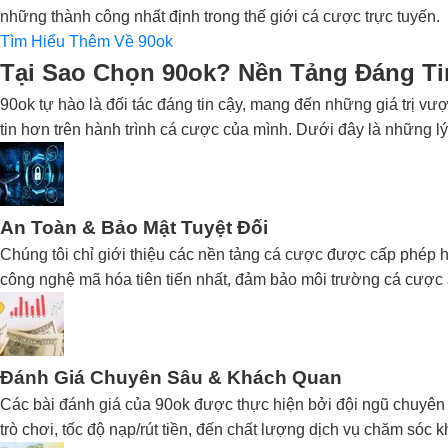
những thành công nhất định trong thế giới cá cược trực tuyến.
Tìm Hiểu Thêm Về 90ok
Tại Sao Chọn 90ok? Nền Tảng Đáng T
90ok tự hào là đối tác đáng tin cậy, mang đến những giá trị vư
tin hơn trên hành trình cá cược của mình. Dưới đây là những l
An Toàn & Bảo Mật Tuyệt Đối
Chúng tôi chỉ giới thiệu các nền tảng cá cược được cấp phép h
công nghệ mã hóa tiên tiến nhất, đảm bảo môi trường cá cược a
Đánh Giá Chuyên Sâu & Khách Quan
Các bài đánh giá của 90ok được thực hiện bởi đội ngũ chuyên g
trò chơi, tốc độ nạp/rút tiền, đến chất lượng dịch vụ chăm sóc k