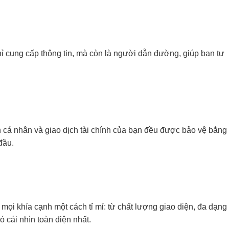
chỉ cung cấp thông tin, mà còn là người dẫn đường, giúp bạn tự
n cá nhân và giao dịch tài chính của bạn đều được bảo vệ bằng
đầu.
ọi khía cạnh một cách tỉ mỉ: từ chất lượng giao diện, đa dạng
ó cái nhìn toàn diện nhất.