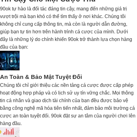
90ok tự hào là đối tác đáng tin cậy, mang đến những giá trị
vượt trội mà bạn khó có thể tìm thấy ở nơi khác. Chúng tôi
không chỉ cung cấp thông tin, mà còn là người dẫn đường,
giúp bạn tự tin hơn trên hành trình cá cược của mình. Dưới
đây là những lý do chính khiến 90ok trở thành lựa chọn hàng
đầu của bạn:
An Toàn & Bảo Mật Tuyệt Đối
Chúng tôi chỉ giới thiệu các nền tảng cá cược được cấp phép
hoạt động hợp pháp và có lịch sử uy tín vững chắc. Mọi thông
tin cá nhân và giao dịch tài chính của bạn đều được bảo vệ
bằng công nghệ mã hóa tiên tiến nhất, đảm bảo môi trường cá
cược an toàn tuyệt đối. 90ok đặt sự an tâm của người chơi lên
hàng đầu.