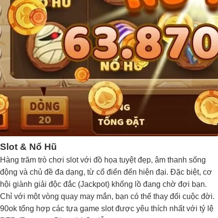
Slot & Nổ Hũ
Hàng trăm trò chơi slot với đồ họa tuyệt đẹp, âm thanh sống
động và chủ đề đa dạng, từ cổ điển đến hiện đại. Đặc biệt, cơ
hội giành giải độc đắc (Jackpot) khổng lồ đang chờ đợi bạn.
Chỉ với một vòng quay may mắn, bạn có thể thay đổi cuộc đời.
90ok tổng hợp các tựa game slot được yêu thích nhất với tỷ lệ