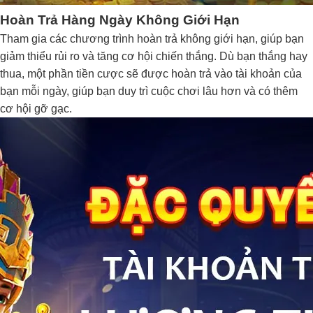
Hoàn Trả Hàng Ngày Không Giới Hạn
Tham gia các chương trình hoàn trả không giới hạn, giúp bạn
giảm thiểu rủi ro và tăng cơ hội chiến thắng. Dù bạn thắng hay
thua, một phần tiền cược sẽ được hoàn trả vào tài khoản của
bạn mỗi ngày, giúp bạn duy trì cuộc chơi lâu hơn và có thêm
cơ hội gỡ gạc.