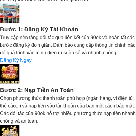
Bước 1: Đăng Ký Tài Khoản
Truy cập nền tảng đối tác qua liên kết của 90ok và hoàn tất các
bước đăng ký đơn giản. Đảm bảo cung cấp thông tin chính xác
để quá trình xác minh diễn ra suôn sẻ và nhanh chóng.
Đăng Ký Ngay
Bước 2: Nạp Tiền An Toàn
Chọn phương thức thanh toán phù hợp (ngân hàng, ví điện tử,
thẻ cào...) và nạp tiền vào tài khoản của bạn một cách bảo mật.
Các đối tác của 90ok hỗ trợ nhiều phương thức nạp tiền nhanh
chóng và an toàn.