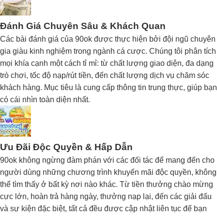
Đánh Giá Chuyên Sâu & Khách Quan
Các bài đánh giá của 90ok được thực hiện bởi đội ngũ chuyên
gia giàu kinh nghiệm trong ngành cá cược. Chúng tôi phân tích
mọi khía cạnh một cách tỉ mỉ: từ chất lượng giao diện, đa dạng
trò chơi, tốc độ nạp/rút tiền, đến chất lượng dịch vụ chăm sóc
khách hàng. Mục tiêu là cung cấp thông tin trung thực, giúp bạn
có cái nhìn toàn diện nhất.
Ưu Đãi Độc Quyền & Hấp Dẫn
90ok không ngừng đàm phán với các đối tác để mang đến cho
người dùng những chương trình khuyến mãi độc quyền, không
thể tìm thấy ở bất kỳ nơi nào khác. Từ tiền thưởng chào mừng
cực lớn, hoàn trả hàng ngày, thưởng nạp lại, đến các giải đấu
và sự kiện đặc biệt, tất cả đều được cập nhật liên tục để bạn