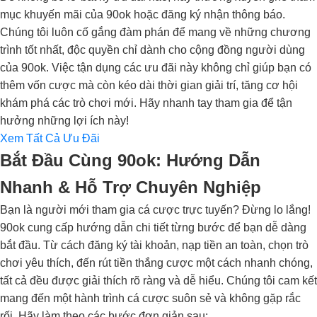
mục khuyến mãi của 90ok hoặc đăng ký nhận thông báo.
Chúng tôi luôn cố gắng đàm phán để mang về những chương
trình tốt nhất, độc quyền chỉ dành cho cộng đồng người dùng
của 90ok. Việc tận dụng các ưu đãi này không chỉ giúp bạn có
thêm vốn cược mà còn kéo dài thời gian giải trí, tăng cơ hội
khám phá các trò chơi mới. Hãy nhanh tay tham gia để tận
hưởng những lợi ích này!
Xem Tất Cả Ưu Đãi
Bắt Đầu Cùng 90ok: Hướng Dẫn
Nhanh & Hỗ Trợ Chuyên Nghiệp
Bạn là người mới tham gia cá cược trực tuyến? Đừng lo lắng!
90ok cung cấp hướng dẫn chi tiết từng bước để bạn dễ dàng
bắt đầu. Từ cách đăng ký tài khoản, nạp tiền an toàn, chọn trò
chơi yêu thích, đến rút tiền thắng cược một cách nhanh chóng,
tất cả đều được giải thích rõ ràng và dễ hiểu. Chúng tôi cam kết
mang đến một hành trình cá cược suôn sẻ và không gặp rắc
rối. Hãy làm theo các bước đơn giản sau: