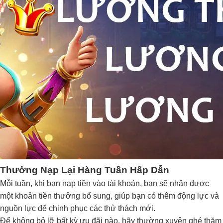
Thưởng Nạp Lại Hàng Tuần Hấp Dẫn
Mỗi tuần, khi bạn nạp tiền vào tài khoản, bạn sẽ nhận được
một khoản tiền thưởng bổ sung, giúp bạn có thêm động lực và
nguồn lực để chinh phục các thử thách mới.
Để không bỏ lỡ bất kỳ ưu đãi nào, hãy thường xuyên ghé thăm