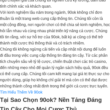
ngũ chuyên gia của chúng tôi nghiên cứu kỹ lưỡng, đảm bảo
tính chính xác và khách quan.
Với kinh nghiệm lâu năm trong ngành, 90ok không chỉ đơn
thuần là một trang web cung cấp thông tin. Chúng tôi còn là
một cộng đồng, nơi người chơi có thể chia sẻ kinh nghiệm, học
hỏi lẫn nhau và cùng nhau phát triển kỹ năng cá cược. Chúng
tôi tin rằng, với sự hỗ trợ của 90ok, bất kỳ ai cũng có thể trở
thành một cược thủ thông thái và có trách nhiệm.
Chúng tôi không ngừng cải tiến và cập nhật nội dung để luôn
đi đầu trong việc cung cấp thông tin đáng tin cậy. Từ các phân
tích chuyên sâu về tỷ lệ cược, chiến thuật chơi các trò casino,
đến những mẹo nhỏ để quản lý ngân sách hiệu quả, 90ok đều
có thể cung cấp. Chúng tôi cam kết mang lại giá trị thực sự cho
người dùng, giúp họ không chỉ giải trí mà còn có thể đạt được
những thành công nhất định trong thế giới cá cược trực tuyến.
Tìm Hiểu Thêm Về 90ok
Tại Sao Chọn 90ok? Nền Tảng Đáng
Tin Cậy Cho Mọi Cược Thủ