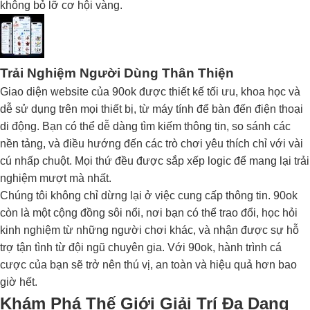
không bỏ lỡ cơ hội vàng.
Trải Nghiệm Người Dùng Thân Thiện
Giao diện website của 90ok được thiết kế tối ưu, khoa học và
dễ sử dụng trên mọi thiết bị, từ máy tính để bàn đến điện thoại
di động. Bạn có thể dễ dàng tìm kiếm thông tin, so sánh các
nền tảng, và điều hướng đến các trò chơi yêu thích chỉ với vài
cú nhấp chuột. Mọi thứ đều được sắp xếp logic để mang lại trải
nghiệm mượt mà nhất.
Chúng tôi không chỉ dừng lại ở việc cung cấp thông tin. 90ok
còn là một cộng đồng sôi nổi, nơi bạn có thể trao đổi, học hỏi
kinh nghiệm từ những người chơi khác, và nhận được sự hỗ
trợ tận tình từ đội ngũ chuyên gia. Với 90ok, hành trình cá
cược của bạn sẽ trở nên thú vị, an toàn và hiệu quả hơn bao
giờ hết.
Khám Phá Thế Giới Giải Trí Đa Dạng