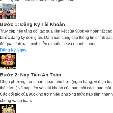
Bước 1: Đăng Ký Tài Khoản
Truy cập nền tảng đối tác qua liên kết của 90ok và hoàn tất các
bước đăng ký đơn giản. Đảm bảo cung cấp thông tin chính xác
để quá trình xác minh diễn ra suôn sẻ và nhanh chóng.
Đăng Ký Ngay
Bước 2: Nạp Tiền An Toàn
Chọn phương thức thanh toán phù hợp (ngân hàng, ví điện tử,
thẻ cào...) và nạp tiền vào tài khoản của bạn một cách bảo mật.
Các đối tác của 90ok hỗ trợ nhiều phương thức nạp tiền nhanh
chóng và an toàn.