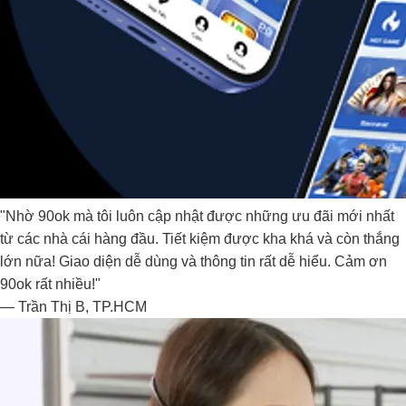
"Nhờ 90ok mà tôi luôn cập nhật được những ưu đãi mới nhất
từ các nhà cái hàng đầu. Tiết kiệm được kha khá và còn thắng
lớn nữa! Giao diện dễ dùng và thông tin rất dễ hiểu. Cảm ơn
90ok rất nhiều!"
— Trần Thị B, TP.HCM