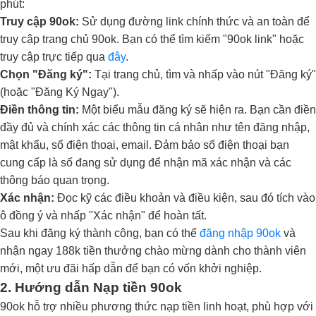
phút:
Truy cập 90ok:
Sử dụng đường link chính thức và an toàn để
truy cập trang chủ 90ok. Bạn có thể tìm kiếm "90ok link" hoặc
truy cập trực tiếp qua
đây
.
Chọn "Đăng ký":
Tại trang chủ, tìm và nhấp vào nút "Đăng ký"
(hoặc "Đăng Ký Ngay").
Điền thông tin:
Một biểu mẫu đăng ký sẽ hiện ra. Bạn cần điền
đầy đủ và chính xác các thông tin cá nhân như tên đăng nhập,
mật khẩu, số điện thoại, email. Đảm bảo số điện thoại bạn
cung cấp là số đang sử dụng để nhận mã xác nhận và các
thông báo quan trọng.
Xác nhận:
Đọc kỹ các điều khoản và điều kiện, sau đó tích vào
ô đồng ý và nhấp "Xác nhận" để hoàn tất.
Sau khi đăng ký thành công, bạn có thể
đăng nhập 90ok
và
nhận ngay 188k tiền thưởng chào mừng dành cho thành viên
mới, một ưu đãi hấp dẫn để bạn có vốn khởi nghiệp.
2. Hướng dẫn Nạp tiền 90ok
90ok hỗ trợ nhiều phương thức nạp tiền linh hoạt, phù hợp với