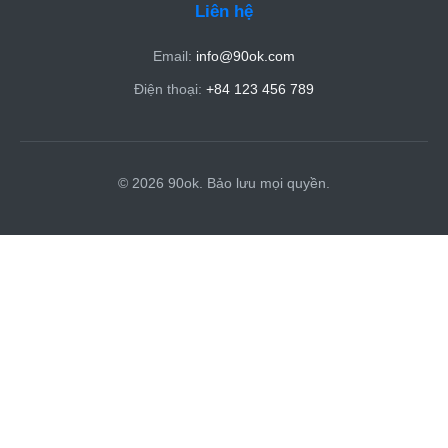
Liên hệ
Email:
info@90ok.com
Điện thoại:
+84 123 456 789
© 2026 90ok. Bảo lưu mọi quyền.