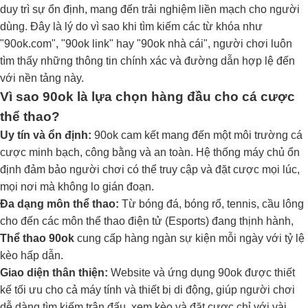
duy trì sự ổn định, mang đến trải nghiệm liền mạch cho người
dùng. Đây là lý do vì sao khi tìm kiếm các từ khóa như
"90ok.com", "90ok link" hay "90ok nhà cái", người chơi luôn
tìm thấy những thông tin chính xác và đường dẫn hợp lệ đến
với nền tảng này.
Vì sao 90ok là lựa chọn hàng đầu cho cá cược
thể thao?
Uy tín và ổn định:
90ok cam kết mang đến một môi trường cá
cược minh bạch, công bằng và an toàn. Hệ thống máy chủ ổn
định đảm bảo người chơi có thể truy cập và đặt cược mọi lúc,
mọi nơi mà không lo gián đoạn.
Đa dạng môn thể thao:
Từ bóng đá, bóng rổ, tennis, cầu lông
cho đến các môn thể thao điện tử (Esports) đang thịnh hành,
Thể thao 90ok
cung cấp hàng ngàn sự kiện mỗi ngày với tỷ lệ
kèo hấp dẫn.
Giao diện thân thiện:
Website và ứng dụng 90ok được thiết
kế tối ưu cho cả máy tính và thiết bị di động, giúp người chơi
dễ dàng tìm kiếm trận đấu, xem kèo và đặt cược chỉ với vài