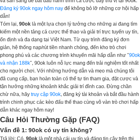
và sẵn sàng để bắt đầu hành trình cá cược đầy thú vị tại 90ok.
Đăng ký 90ok ngay hôm nay
để không bỏ lỡ những cơ hội hấp
dẫn!
Tóm lại,
90ok
là một lựa chọn lý tưởng cho những ai đang tìm
kiếm một nền tảng cá cược thể thao và giải trí trực tuyến uy tín,
ổn định và đa dạng tại Việt Nam. Từ quy trình đăng ký đơn
giản, hệ thống nạp/rút tiền nhanh chóng, đến kho trò chơi
phong phú và các chương trình khuyến mãi hấp dẫn như "
90ok
và nhận 188k
", 90ok luôn nỗ lực mang đến trải nghiệm tốt nhất
cho người chơi. Với những hướng dẫn và mẹo mà chúng tôi
đã cung cấp, bạn hoàn toàn có thể tự tin tham gia, đặt cược và
tận hưởng những khoảnh khắc giải trí đỉnh cao. Đừng chần
chừ nữa, hãy
truy cập 90ok
, đăng ký tài khoản và bắt đầu hành
trình chinh phục các kèo đấu thể thao cùng vô vàn trò chơi hấp
dẫn khác ngay hôm nay!
Câu Hỏi Thường Gặp (FAQ)
Vấn đề 1: 90ok có uy tín không?
Trả lời: Có,
90ok
là một nhà cái uy tín và đáng tin cậy trên thị