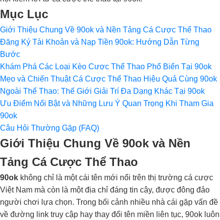
Mục Lục
Giới Thiệu Chung Về 90ok và Nền Tảng Cá Cược Thể Thao
Đăng Ký Tài Khoản và Nạp Tiền 90ok: Hướng Dẫn Từng
Bước
Khám Phá Các Loại Kèo Cược Thể Thao Phổ Biến Tại 90ok
Mẹo và Chiến Thuật Cá Cược Thể Thao Hiệu Quả Cùng 90ok
Ngoài Thể Thao: Thế Giới Giải Trí Đa Dạng Khác Tại 90ok
Ưu Điểm Nổi Bật và Những Lưu Ý Quan Trọng Khi Tham Gia
90ok
Câu Hỏi Thường Gặp (FAQ)
Giới Thiệu Chung Về 90ok và Nền
Tảng Cá Cược Thể Thao
90ok
không chỉ là một cái tên mới nổi trên thị trường cá cược
Việt Nam mà còn là một địa chỉ đáng tin cậy, được đông đảo
người chơi lựa chọn. Trong bối cảnh nhiều nhà cái gặp vấn đề
về đường link truy cập hay thay đổi tên miền liên tục, 90ok luôn