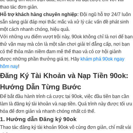
thao tác đơn giản.
Hỗ trợ khách hàng chuyên nghiệp:
Đội ngũ hỗ trợ 24/7 luôn
sẵn sàng giải đáp mọi thắc mắc và xử lý các vấn đề phát sinh
một cách nhanh chóng, hiệu quả.
Với những ưu điểm vượt trội này, 90ok không chỉ là nơi để bạn
thử vận may mà còn là một sân chơi giải trí đẳng cấp, nơi bạn
có thể thỏa mãn niềm đam mê thể thao và có cơ hội giành
được những phần thưởng giá trị. Hãy
khám phá 90ok ngay
hôm nay
!
Đăng Ký Tài Khoản và Nạp Tiền 90ok:
Hướng Dẫn Từng Bước
Để bắt đầu hành trình cá cược tại 90ok, việc đầu tiên bạn cần
làm là đăng ký tài khoản và nạp tiền. Quá trình này được tối ưu
hóa để đơn giản và nhanh chóng nhất có thể.
1. Hướng dẫn Đăng ký 90ok
Thao tác đăng ký tài khoản 90ok vô cùng đơn giản, chỉ mất vài