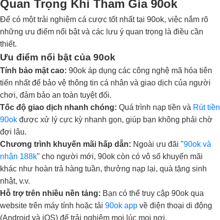
Quan Trọng Khi Tham Gia 90ok
Để có một trải nghiệm cá cược tốt nhất tại 90ok, việc nắm rõ
những ưu điểm nổi bật và các lưu ý quan trọng là điều cần
thiết.
Ưu điểm nổi bật của 90ok
Tính bảo mật cao:
90ok áp dụng các công nghệ mã hóa tiên
tiến nhất để bảo vệ thông tin cá nhân và giao dịch của người
chơi, đảm bảo an toàn tuyệt đối.
Tốc độ giao dịch nhanh chóng:
Quá trình nạp tiền và
Rút tiền
90ok
được xử lý cực kỳ nhanh gọn, giúp bạn không phải chờ
đợi lâu.
Chương trình khuyến mãi hấp dẫn:
Ngoài ưu đãi "
90ok và
nhận 188k
" cho người mới, 90ok còn có vô số khuyến mãi
khác như hoàn trả hàng tuần, thưởng nạp lại, quà tặng sinh
nhật, v.v.
Hỗ trợ trên nhiều nền tảng:
Bạn có thể truy cập 90ok qua
website trên máy tính hoặc tải
90ok app
về điện thoại di động
(Android và iOS) để trải nghiệm mọi lúc mọi nơi.