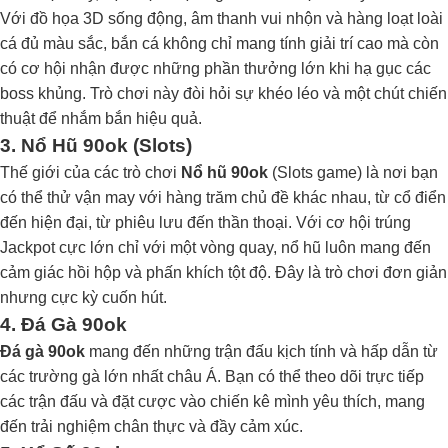
Với đồ họa 3D sống động, âm thanh vui nhộn và hàng loạt loài
cá đủ màu sắc, bắn cá không chỉ mang tính giải trí cao mà còn
có cơ hội nhận được những phần thưởng lớn khi hạ gục các
boss khủng. Trò chơi này đòi hỏi sự khéo léo và một chút chiến
thuật để nhắm bắn hiệu quả.
3. Nổ Hũ 90ok (Slots)
Thế giới của các trò chơi
Nổ hũ 90ok
(Slots game) là nơi bạn
có thể thử vận may với hàng trăm chủ đề khác nhau, từ cổ điển
đến hiện đại, từ phiêu lưu đến thần thoại. Với cơ hội trúng
Jackpot cực lớn chỉ với một vòng quay, nổ hũ luôn mang đến
cảm giác hồi hộp và phấn khích tột độ. Đây là trò chơi đơn giản
nhưng cực kỳ cuốn hút.
4. Đá Gà 90ok
Đá gà 90ok
mang đến những trận đấu kịch tính và hấp dẫn từ
các trường gà lớn nhất châu Á. Bạn có thể theo dõi trực tiếp
các trận đấu và đặt cược vào chiến kê mình yêu thích, mang
đến trải nghiệm chân thực và đầy cảm xúc.